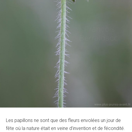
Les papillons ne sont que des fleurs envolées un jour de
fête où la nature était en veine d’invention et de fécondité.